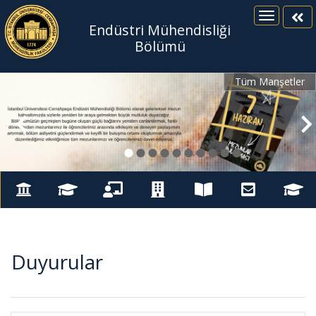
Endüstri Mühendisliği
Bölümü
Tüm Manşetler
●
●
●
●
●
●
●
●
●
●
Duyurular